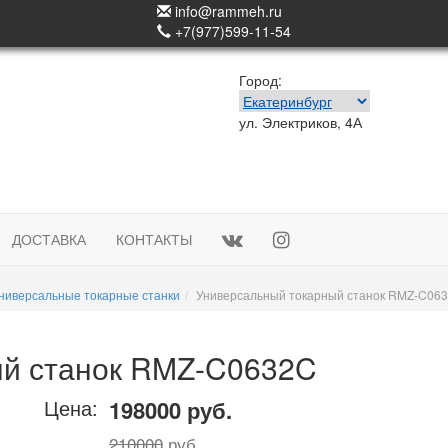
info@rammeh.ru
+7(977)599-11-54
Город:
ул. Электриков, 4А
ДОСТАВКА
КОНТАКТЫ
ниверсальные токарные станки
Универсальный токарный станок RMZ-C06
ый станок RMZ-C0632C
Цена:
198000 руб.
210000
руб.