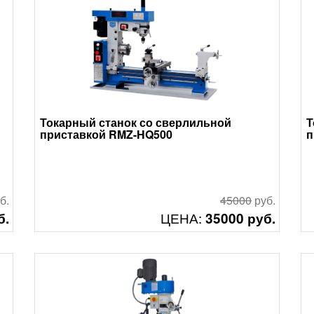
Токарный станок со сверлильной
Т
приставкой RMZ-HQ500
п
б.
45000
руб.
ЦЕНА:
б.
35000 руб.
Смотреть