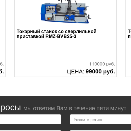
Токарный станок со сверлильной
Т
приставкой RMZ-BVB25-3
п
б.
110000
руб.
ЦЕНА:
б.
99000 руб.
Смотреть
опросы
мы ответим Вам в течение пяти минут