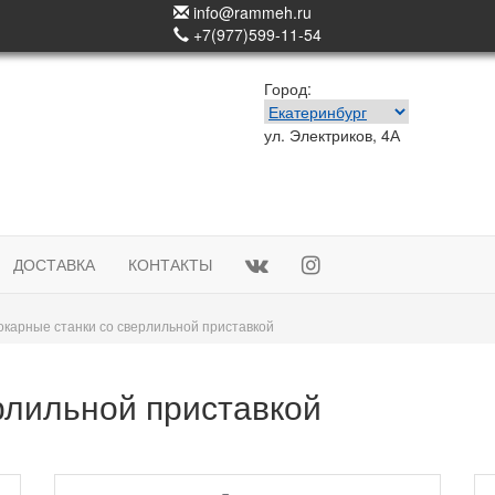
info@rammeh.ru
+7(977)599-11-54
Город:
ул. Электриков, 4А
ДОСТАВКА
КОНТАКТЫ
окарные станки со сверлильной приставкой
рлильной приставкой